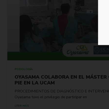
PODOLOGÍA
OYASAMA COLABORA EN EL MÁSTER O
PIE EN LA UCAM
PROCEDIMIENTOS DE DIAGNÓSTICO E INTERVEN
Oyasama tuvo el privilegio de participar en
LEER MÁS