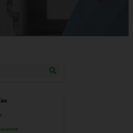
ías
a
 columna