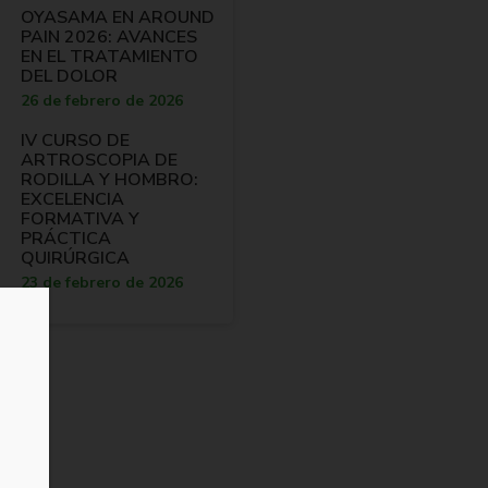
OYASAMA EN AROUND
PAIN 2026: AVANCES
EN EL TRATAMIENTO
DEL DOLOR
26 de febrero de 2026
IV CURSO DE
ARTROSCOPIA DE
RODILLA Y HOMBRO:
EXCELENCIA
FORMATIVA Y
PRÁCTICA
QUIRÚRGICA
23 de febrero de 2026