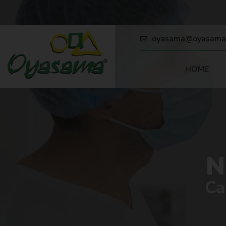
oyasama@oyasama
HOME
N
Ca