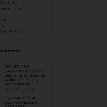
nyectable
rvencionista
ción
ría
egenerativas
Recientes
SERMEF 2026:
novedades que están
definiendo el futuro de
la Medicina Física y la
Rehabilitación
29 de julio de 2026
Oyasama en el 40º
Congreso Nacional
GEER 2026