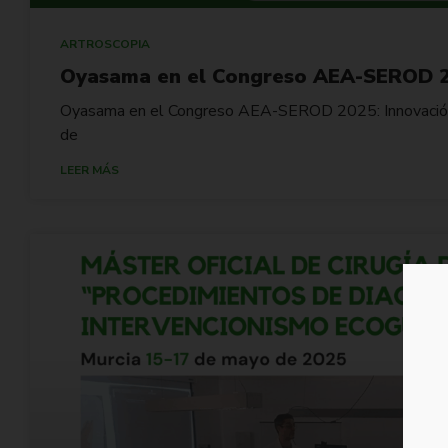
ARTROSCOPIA
Oyasama en el Congreso AEA-SEROD 
Oyasama en el Congreso AEA-SEROD 2025: Innovación, 
de
LEER MÁS