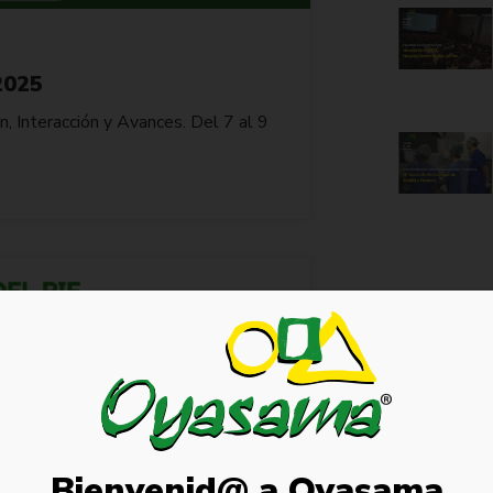
2025
Interacción y Avances. Del 7 al 9
Bienvenid@ a Oyasama