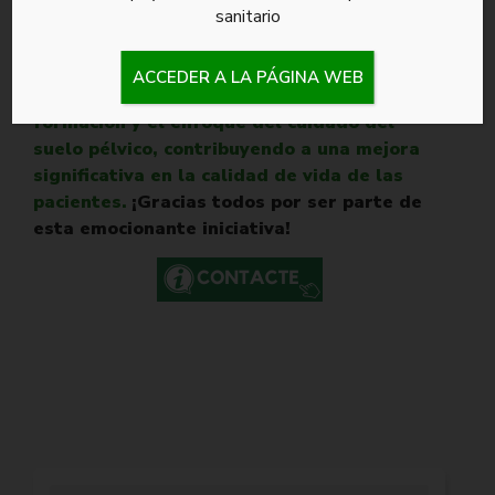
Requena.
sanitario
ACCEDER A LA PÁGINA WEB
Juntos, continuamos avanzando en la
formación y el enfoque del cuidado del
suelo pélvico, contribuyendo a una mejora
significativa en la calidad de vida de las
pacientes.
¡Gracias todos por ser parte de
esta emocionante iniciativa!