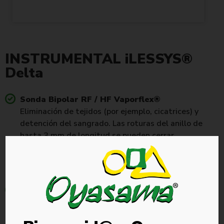
INSTRUMENTAL iLESSYS®
Delta
Sonda Bipolar RF / HF Vaporflex®
Eliminación de tejidos (por ejemplo, cicatrices) y
detención del sangrado. Las roturas del anillo de
hasta 3 mm de longitud se pueden cerrar
fácilmente mediante la contracción del tejido. Los
mangos ergonómicos son reutilizables y se utilizan
con la sonda bipolar desechable.
Precisas y duraderas: pinzas iLESSYS® Delta
Con sistema de protección contra sobrecarga «Luer
LOPS» se evita la sobrecarga de las pinzas y, por lo