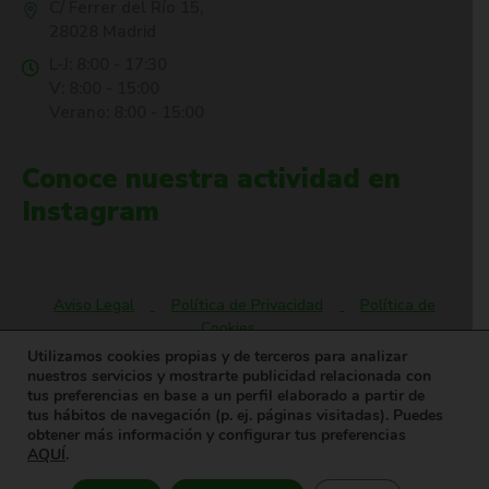
C/ Ferrer del Río 15,
28028 Madrid
L-J: 8:00 - 17:30
V: 8:00 - 15:00
Verano: 8:00 - 15:00
Conoce nuestra actividad en
Instagram
Aviso Legal
Política de Privacidad
Política de
Cookies
Utilizamos cookies propias y de terceros para analizar
nuestros servicios y mostrarte publicidad relacionada con
tus preferencias en base a un perfil elaborado a partir de
Oyasama® es una marca registrada. © Todos los derechos
tus hábitos de navegación (p. ej. páginas visitadas). Puedes
reservados.
obtener más información y configurar tus preferencias
AQUÍ
.