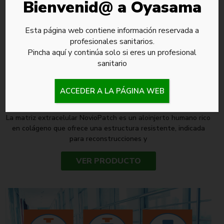
Bienvenid@ a Oyasama
Esta página web contiene información reservada a
profesionales sanitarios.
Pincha aquí y continúa solo si eres un profesional
sanitario
ACCEDER A LA PÁGINA WEB
MATRIZ EXTRACELULAR
La matriz extracelular NovioPatch es un aloinjerto humano rico
en colágeno que ofrece una estructura resistente, indicada
para reconstrucciones y
VER PRODUCTO