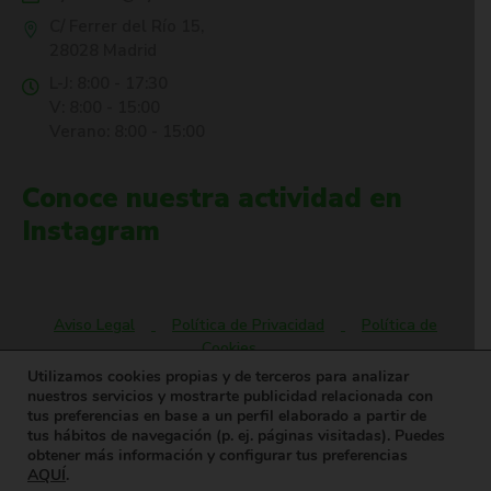
C/ Ferrer del Río 15,
28028 Madrid
L-J: 8:00 - 17:30
V: 8:00 - 15:00
Verano: 8:00 - 15:00
Conoce nuestra actividad en
Instagram
Aviso Legal
Política de Privacidad
Política de
Cookies
Utilizamos cookies propias y de terceros para analizar
nuestros servicios y mostrarte publicidad relacionada con
tus preferencias en base a un perfil elaborado a partir de
Oyasama® es una marca registrada. © Todos los derechos
tus hábitos de navegación (p. ej. páginas visitadas). Puedes
reservados.
obtener más información y configurar tus preferencias
AQUÍ
.