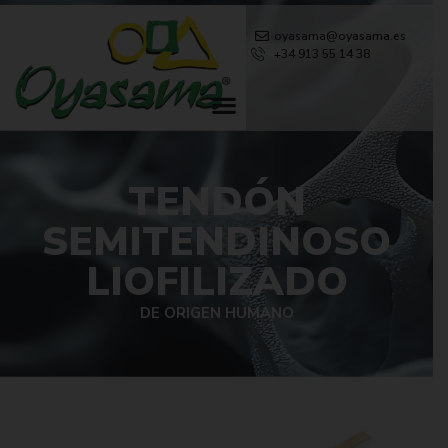
oyasama@oyasama.es
+34 913 55 14 38
TENDÓN
SEMITENDINOSO
LIOFILIZADO
DE ORIGEN HUMANO