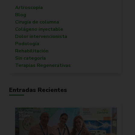
Artroscopia
Blog
Cirugía de columna
Colágeno inyectable
Dolor intervencionista
Podología
Rehabilitación
Sin categoría
Terapias Regenerativas
Entradas Recientes
SER
2026
nove
que 
defin