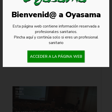
UNIV
DE M
21 de
Bienvenid@ a Oyasama
2026
OYA
Esta página web contiene información reservada a
IMPU
profesionales sanitarios.
EXCE
Pincha aquí y continúa solo si eres un profesional
FORM
CIRU
sanitario
COL
EL 
INTE
ACCEDER A LA PÁGINA WEB
ADV
ENDO
TUBU
SUR
6 de 
OYA
AROU
2026
AVAN
EL
TRA