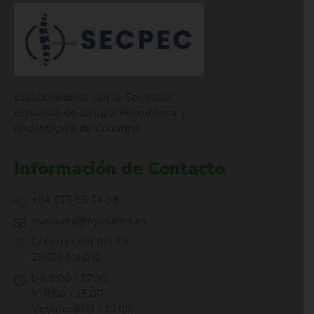
Colaboradores con la Sociedad
Española de Cirugía Percutánea y
Endoscópica de Columna
Información de Contacto
+34 913 55 14 38
oyasama@oyasama.es
C/ Ferrer del Río 15,
28028 Madrid
L-J: 8:00 - 17:30
V: 8:00 - 15:00
Verano: 8:00 - 15:00