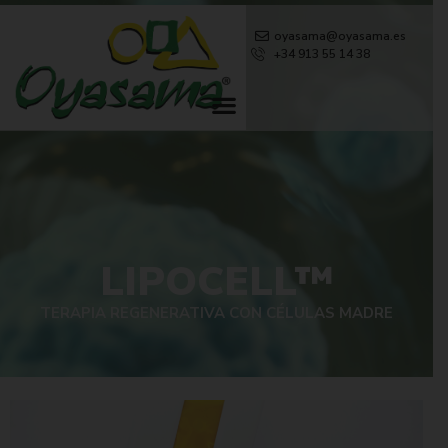
oyasama@oyasama.es
+34 913 55 14 38
LIPOCELL™
TERAPIA REGENERATIVA CON CÉLULAS MADRE