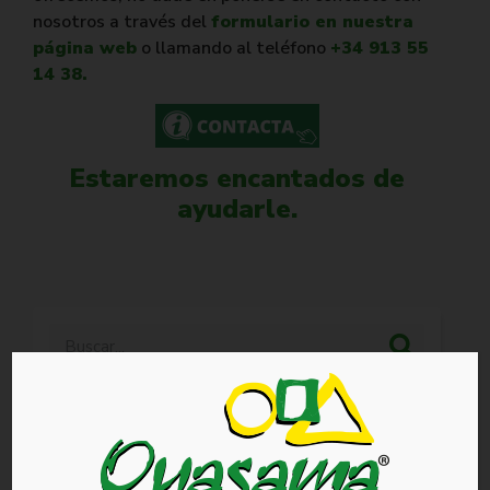
nosotros a través del
formulario en nuestra
página web
o llamando al teléfono
+34 913 55
14 38.
Estaremos encantados de
ayudarle.
Categorías