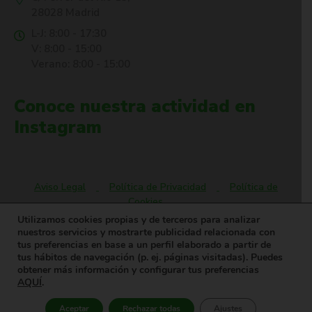
28028 Madrid
L-J: 8:00 - 17:30
V: 8:00 - 15:00
Verano: 8:00 - 15:00
Conoce nuestra actividad en
Instagram
Aviso Legal
Política de Privacidad
Política de
Cookies
Utilizamos cookies propias y de terceros para analizar
nuestros servicios y mostrarte publicidad relacionada con
tus preferencias en base a un perfil elaborado a partir de
Oyasama® es una marca registrada. © Todos los derechos
tus hábitos de navegación (p. ej. páginas visitadas). Puedes
reservados.
obtener más información y configurar tus preferencias
AQUÍ
.
Aceptar
Rechazar todas
Ajustes