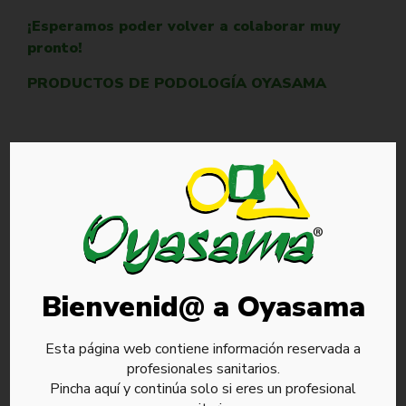
¡Esperamos poder volver a colaborar muy
pronto!
PRODUCTOS DE PODOLOGÍA OYASAMA
Categorías
Artroscopia
Bienvenid@ a Oyasama
Blog
Cirugía de columna
Colágeno inyectable
Esta página web contiene información reservada a
Dolor intervencionista
profesionales sanitarios.
Podología
Pincha aquí y continúa solo si eres un profesional