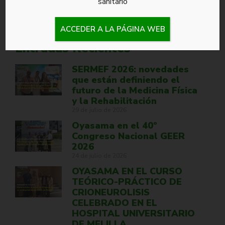
sanitario
Rehabilitación
Sin categoría
Terapias Regenerativas
ACCEDER A LA PÁGINA WEB
Entradas Recientes
SERMEF 2026: novedades
que están definiendo el
futuro de la Medicina Física
y la Rehabilitación
29 de julio de 2026
Oyasama en el 40º
Congreso Nacional GEER
2026
24 de julio de 2026
OYASAMA EN EL CURSO
TEÓRICO-PRÁCTICO DE
CRIONEUROLISIS
CELEBRADO EN EL
HOSPITAL UNIVERSITARIO
DE MELILLA