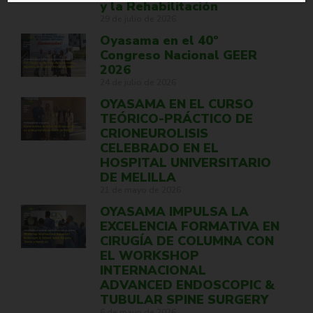
y la Rehabilitación
29 de julio de 2026
Oyasama en el 40º
Congreso Nacional GEER
2026
24 de julio de 2026
OYASAMA EN EL CURSO
TEÓRICO-PRÁCTICO DE
CRIONEUROLISIS
CELEBRADO EN EL
HOSPITAL UNIVERSITARIO
DE MELILLA
21 de mayo de 2026
OYASAMA IMPULSA LA
EXCELENCIA FORMATIVA EN
CIRUGÍA DE COLUMNA CON
EL WORKSHOP
INTERNACIONAL
ADVANCED ENDOSCOPIC &
TUBULAR SPINE SURGERY
6 de mayo de 2026