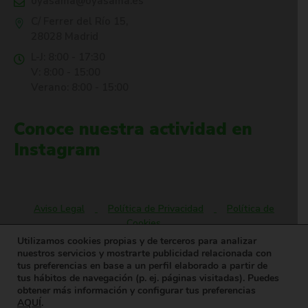
oyasama@oyasama.es
C/ Ferrer del Río 15,
28028 Madrid
L-J: 8:00 - 17:30
V: 8:00 - 15:00
Verano: 8:00 - 15:00
Conoce nuestra actividad en
Instagram
Aviso Legal
Política de Privacidad
Política de
Cookies
Utilizamos cookies propias y de terceros para analizar
nuestros servicios y mostrarte publicidad relacionada con
tus preferencias en base a un perfil elaborado a partir de
Oyasama® es una marca registrada. © Todos los derechos
tus hábitos de navegación (p. ej. páginas visitadas). Puedes
reservados.
obtener más información y configurar tus preferencias
AQUÍ
.