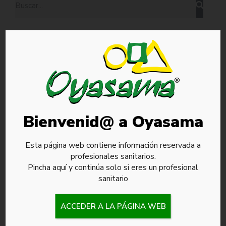
Categorías
Artroscopia
Blog
Cirugía de columna
Colágeno inyectable
Dolor intervencionista
Bienvenid@ a Oyasama
Podología
Rehabilitación
Sin categoría
Esta página web contiene información reservada a
Terapias Regenerativas
profesionales sanitarios.
Pincha aquí y continúa solo si eres un profesional
Entradas Recientes
sanitario
SERMEF 2026: novedades
ACCEDER A LA PÁGINA WEB
que están definiendo el
futuro de la Medicina Física