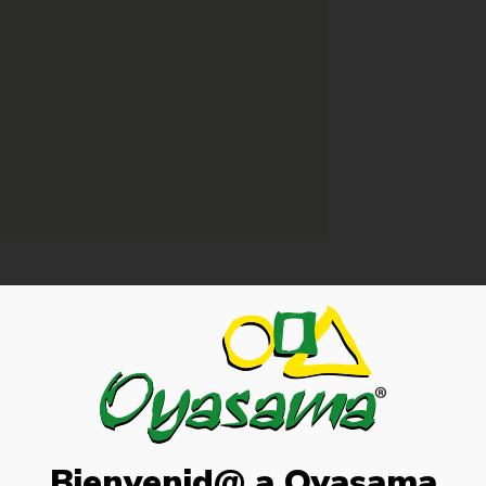
 tenodesis de bíceps proximal. El botón
s y bicorticales. La configuración “cinch
Bienvenid@ a Oyasama