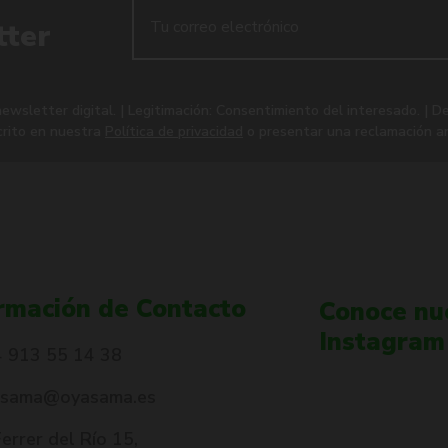
tter
wsletter digital. | Legitimación: Consentimiento del interesado. | De
crito en nuestra
Política de privacidad
o presentar una reclamación an
rmación de Contacto
Conoce nue
Instagram
 913 55 14 38
asama@oyasama.es
Ferrer del Río 15,