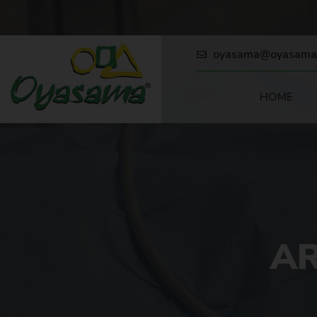
oyasama@oyasama
HOME
A