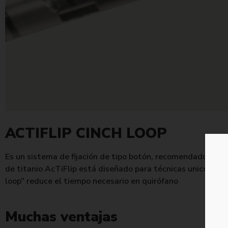
ACTIFLIP CINCH LOOP
Es un sistema de fijación de tipo botón, recomendado para
de titanio AcTiFlip está diseñado para técnicas unicorticale
loop” reduce el tiempo necesario en quirófano
Muchas ventajas