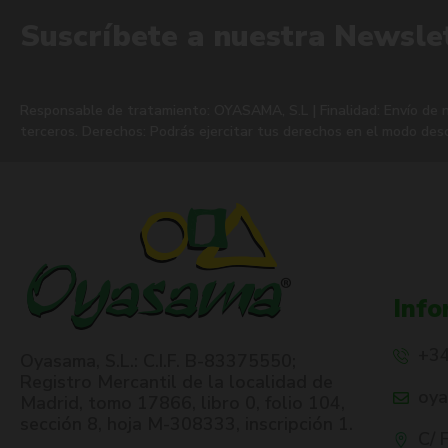
Suscríbete a nuestra Newsle
Responsable de tratamiento: OYASAMA, S.L | Finalidad: Envío de ne
terceros. Derechos: Podrás ejercitar tus derechos en el modo des
Info
+34
Oyasama, S.L.: C.I.F. B-83375550;
Registro Mercantil de la localidad de
oy
Madrid, tomo 17866, libro 0, folio 104,
sección 8, hoja M-308333, inscripción 1.
C/ 