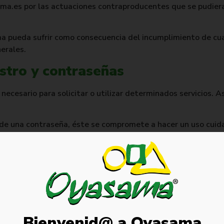
ama.es
por las actuaciones contraproducentes que se pudieran
ma pueda sufrir como consecuencia del incumplimiento de cua
erales.
gistro y contraseñas
necesario para solicitar o utilizar determinados servicios. As
 de una contraseña, éste se compromete a hacer un uso cuid
responsabilidad del usuario notificar de forma inmediata a 
travío o utilización por terceros no autorizados, para poder
ilidad que pudiera derivarse del uso indebido de las contr
sabilidades
mentos y gráficos de esta web se publican «como están» sin
Bienvenid@ a Oyasama