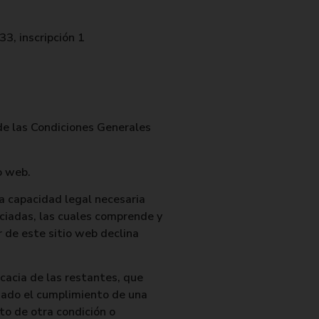
33, inscripción 1
 de las Condiciones Generales
o web.
a capacidad legal necesaria
nciadas, las cuales comprende y
r de este sitio web declina
icacia de las restantes, que
inado el cumplimiento de una
to de otra condición o