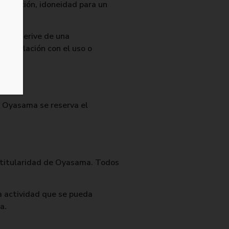
alización, idoneidad para un
e se derive de una
 en relación con el uso o
e Oyasama se reserva el
n titularidad de Oyasama. Todos
a actividad que se pueda
a.