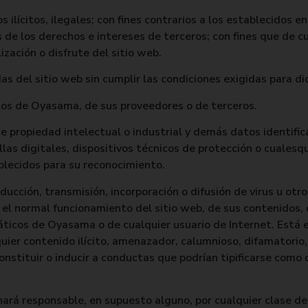
os ilícitos, ilegales; con fines contrarios a los establecidos 
vos de los derechos e intereses de terceros; con fines que de 
lización o disfrute del sitio web.
as del sitio web sin cumplir las condiciones exigidas para di
icos de Oyasama, de sus proveedores o de terceros.
e propiedad intelectual o industrial y demás datos identific
las digitales, dispositivos técnicos de protección o cuales
blecidos para su reconocimiento.
ucción, transmisión, incorporación o difusión de virus u otr
el normal funcionamiento del sitio web, de sus contenidos, 
áticos de Oyasama o de cualquier usuario de Internet. Está
lquier contenido ilícito, amenazador, calumnioso, difamatorio
nstituir o inducir a conductas que podrían tipificarse como 
rá responsable, en supuesto alguno, por cualquier clase de