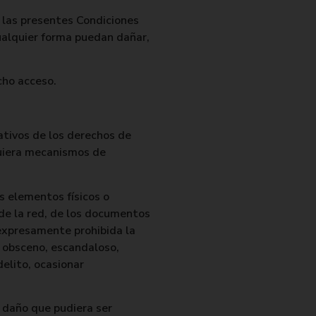
en las presentes Condiciones
cualquier forma puedan dañar,
cho acceso.
ativos de los derechos de
quiera mecanismos de
os elementos físicos o
de la red, de los documentos
 expresamente prohibida la
, obsceno, escandaloso,
delito, ocasionar
 daño que pudiera ser