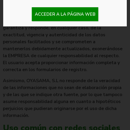
Los datos personales que tratamos en OYASAMA, S.L
han sido facilitados por el propio interesado.
ACCEDER A LA PÁGINA WEB
El interesado que envía la información a OYASAMA, S.L
garantiza y responde, en cualquier caso, de la
exactitud, vigencia y autenticidad de los datos
personales facilitados y se comprometen a
mantenerlos debidamente actualizados, exonerándose
la EMPRESA de cualquier responsabilidad al respecto.
El usuario acepta proporcionar información completa y
correcta en los formularios de registro.
Asimismo, OYASAMA, S.L no responde de la veracidad
de las informaciones que no sean de elaboración propia
y de las que se indique otra fuente, por lo que tampoco
asume responsabilidad alguna en cuanto a hipotéticos
perjuicios que pudieran originarse por el uso de dicha
información.
Uso común con redes sociales